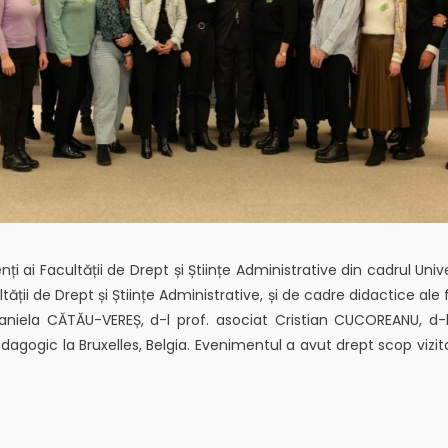
 ai Facultății de Drept și Științe Administrative din cadrul Unive
ții de Drept și Științe Administrative, și de cadre didactice ale 
. Daniela CĂTĂU-VEREȘ, d-l prof. asociat Cristian CUCOREANU, d-l
ogic la Bruxelles, Belgia. Evenimentul a avut drept scop vizita
arium sau Comisia Europeană. Vizita a reprezentat un bun prilej
ase, dar și de a discuta cu tineri români care lucrează în preze
ile instituționale. Studenții suceveni au avut astfel ocazia să des