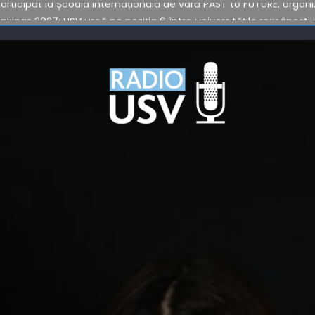
nkings 2027: USV urcă pe poziția 6 între universitățile românești
i generații la Marșul Absolvenților USV 2026
026
ți inovatori, reuniți la USV Alumni Entrepreneur Conference
 participat la Școala internațională de vară PAST to FUTURE, organ