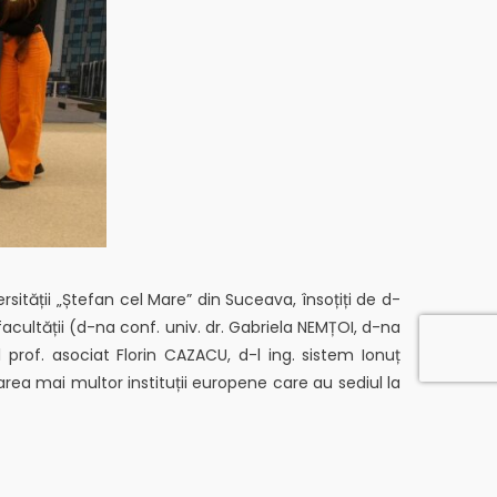
rsității „Ștefan cel Mare” din Suceava, însoțiți de d-
facultății (d-na conf. univ. dr. Gabriela NEMȚOI, d-na
 prof. asociat Florin CAZACU, d-l ing. sistem Ionuț
rea mai multor instituții europene care au sediul la
 pentru studenții FDSA de a descoperi funcționarea
nt la Parlamentul European și la Comisia Europeană pe
copere oportunități de stagii și proceduri de acces la