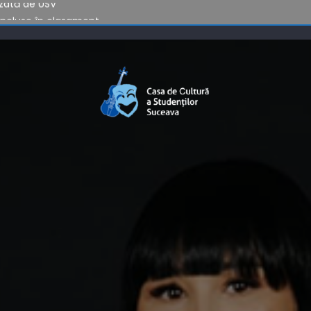
 incluse în clasament
izată de USV