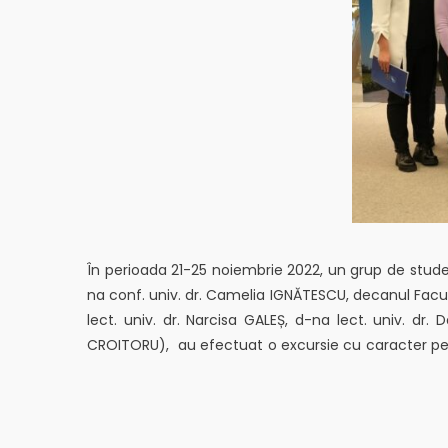
În perioada 21-25 noiembrie 2022, un grup de studenți
na conf. univ. dr. Camelia IGNĂTESCU, decanul Facultă
lect. univ. dr. Narcisa GALEȘ, d-na lect. univ. dr
CROITORU), au efectuat o excursie cu caracter pedag
Bruxelles, precum Parlamentul European, Parlament
și obiectivele acestor instituții europene prestigio
diverse poziții, ocupate prin candidaturi pe portalur
cariere din administrația publică europeană.