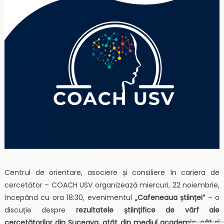
Centrul de orientare, asociere și consiliere în cariera de
cercetător – COACH USV organizează miercuri, 22 noiembrie,
începând cu ora 18:30, evenimentul
„Cafeneaua științei”
– o
discuție despre
rezultatele științifice de vârf ale
cercetătorilor din Suceava, atât din mediul academic, cât și