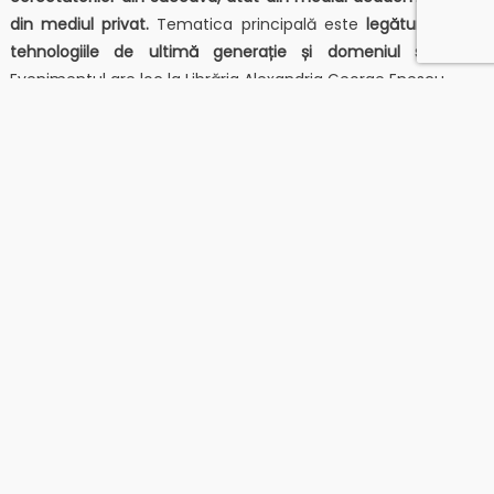
din mediul privat.
Tematica principală este
legătura dintre
tehnologiile de ultimă generație și domeniul sănătății.
Evenimentul are loc la Librăria Alexandria George Enescu.
Sucevenii vor avea ocazia să afle direct de la profesioniști
despre rezultatele notabile din cercetare, dar și despre
perspective privind inovația în domeniul medicinei prin
prisma noilor tehnologii.
Vor prezenta: dr. Alina Melinte, prof.
dr. Mircea Oroian, prof. dr. Mihai Covașă și reprezentanți ai
firmei ASSIST Software.
„Ne bucurăm că avem ocazia să aducem în fața publicului
profesioniști desăvârșiți care au obținut rezultate importante
în domeniul cercetării pe aceste două nișe esențiale în
societatea de astăzi: tehnologie și sănătate. Consider că
este extrem de important ca rezultatele științifice să fie
cunoscute de publicul larg. În final, cu toții beneficiem, într-
un mod sau altul, de munca profesorilor și cercetătorilor și