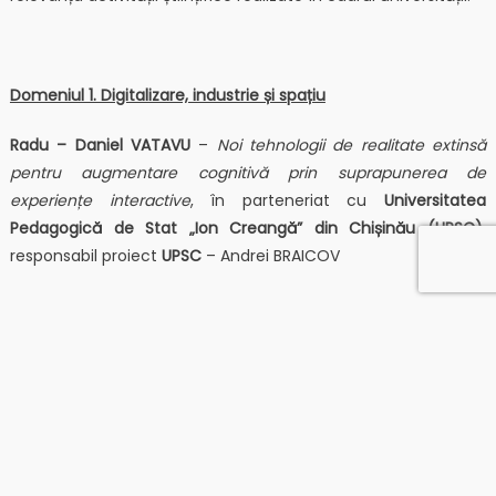
Domeniul 1. Digitalizare, industrie și spațiu
Radu – Daniel VATAVU
–
Noi tehnologii de realitate extinsă
pentru augmentare cognitivă prin suprapunerea de
experiențe interactive
, în parteneriat cu
Universitatea
Pedagogică de Stat „Ion Creangă” din Chișinău (UPSC)
,
responsabil proiect
UPSC
– Andrei BRAICOV
Domeniul 3. Hrană, bioeconomie, resurse naturale,
biodiversitate, agricultură și mediu
Georgiana – Gabriela CODINĂ –
Cercetări privind
reducerea conţinutului de sodiu în panificaţie prin noi
abordări tehnologice,
în parteneriat cu
Universitatea