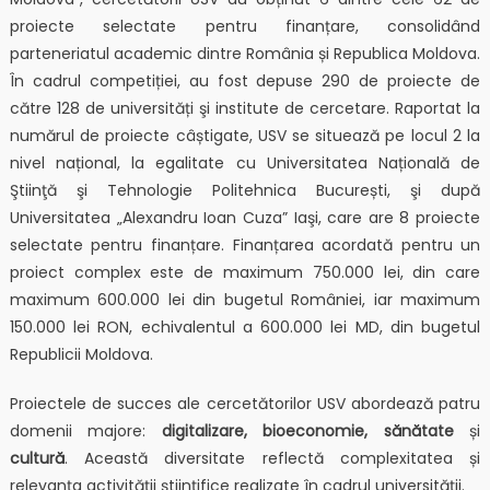
proiecte selectate pentru finanțare, consolidând
parteneriatul academic dintre România și Republica Moldova.
În cadrul competiției, au fost depuse 290 de proiecte de
către 128 de universități şi institute de cercetare. Raportat la
numărul de proiecte câștigate, USV se situează pe locul 2 la
nivel național, la egalitate cu Universitatea Națională de
Ştiinţă şi Tehnologie Politehnica București, şi după
Universitatea „Alexandru Ioan Cuza” Iaşi, care are 8 proiecte
selectate pentru finanțare. Finanțarea acordată pentru un
proiect complex este de maximum 750.000 lei, din care
maximum 600.000 lei din bugetul României, iar maximum
150.000 lei RON, echivalentul a 600.000 lei MD, din bugetul
Republicii Moldova.
Proiectele de succes ale cercetătorilor USV abordează patru
domenii majore:
digitalizare, bioeconomie, sănătate
și
cultură
. Această diversitate reflectă complexitatea și
relevanța activității științifice realizate în cadrul universității.