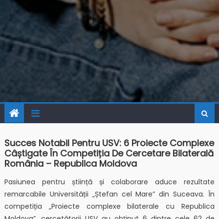
Succes Notabil Pentru USV: 6 Proiecte Complexe
Câștigate În Competiția De Cercetare Bilaterală
România – Republica Moldova
Pasiunea pentru știință și colaborare aduce rezultate
remarcabile Universității „Ștefan cel Mare” din Suceava. În
competiția „Proiecte complexe bilaterale cu Republica
Moldova”, cercetătorii USV au obținut 6 dintre cele 62 de