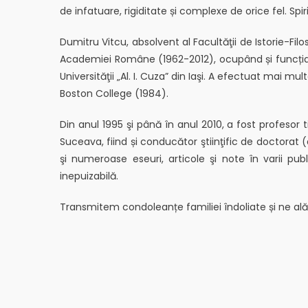
de infatuare, rigiditate și complexe de orice fel. Spi
Dumitru Vitcu, absolvent al Facultăţii de Istorie-Filoso
Academiei Române (1962-2012), ocupând și funcția de
Universităţii „Al. I. Cuza” din Iaşi. A efectuat mai m
Boston College (1984).
Din anul 1995 şi până în anul 2010, a fost profesor ti
Suceava, fiind și conducător ştiinţific de doctorat (d
şi numeroase eseuri, articole şi note în varii pub
inepuizabilă.
Transmitem condoleanțe familiei îndoliate și ne alătu