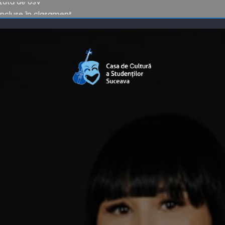
 incluse în clasament
izată de USV