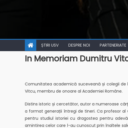
ȘTIRI USV
DESPRE NOI
PARTENERIATE
In Memoriam Dumitru Vitcu 
Comunitatea academică suceveană și colegii de la F
Vitcu, membru de onoare al Academiei Române.
Distins istoric și cercetător, autor a numeroase căr
a format generații întregi de tineri. Ca profesor a
pentru studiul istoriei cu dragostea pentru adevă
amintirea celor care l-au cunoscut prin înaltele sale