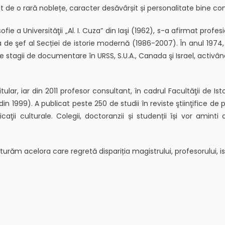
rit de o rară noblețe, caracter desăvârșit și personalitate bine co
fie a Universităţii „Al. I. Cuza” din Iaşi (1962), s-a afirmat profesi
 şef al Secției de istorie modernă (1986-2007). În anul 1974, a
ulte stagii de documentare în URSS, S.U.A., Canada şi Israel, activâ
tular, iar din 2011 profesor consultant, în cadrul Facultăţii de Ist
in 1999). A publicat peste 250 de studii în reviste ştiinţifice de 
licaţii culturale. Colegii, doctoranzii și studenții își vor ami
răm acelora care regretă dispariția magistrului, profesorului, isto