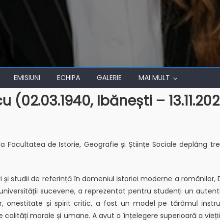
EMISIUNI
ECHIPA
GALERIE
MAI MULT
(02.03.1940, Ibănești – 13.11.2025
acultatea de Istorie, Geografie și Științe Sociale deplâng trec
ți și studii de referință în domeniul istoriei moderne a românilor
l universității sucevene, a reprezentat pentru studenți un auten
r, onestitate și spirit critic, a fost un model pe tărâmul ins
 calități morale și umane. A avut o înțelegere superioară a vieții 