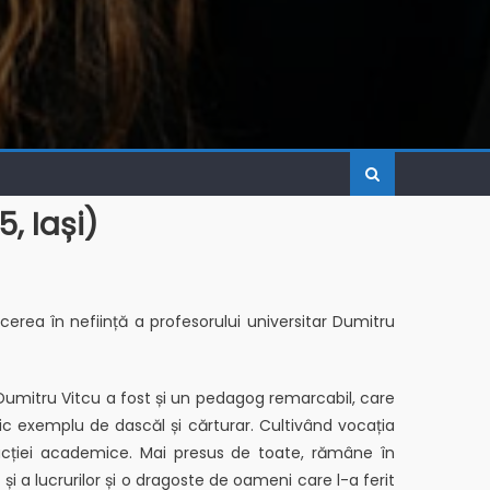
, Iași)
erea în neființă a profesorului universitar Dumitru
, Dumitru Vitcu a fost și un pedagog remarcabil, care
tic exemplu de dascăl și cărturar. Cultivând vocația
trucției academice. Mai presus de toate, rămâne în
și a lucrurilor și o dragoste de oameni care l-a ferit