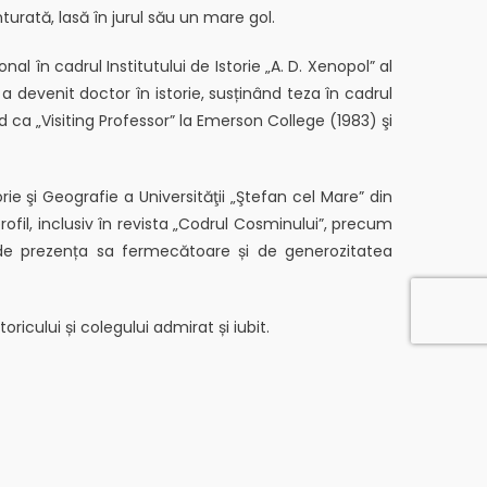
nturată, lasă în jurul său un mare gol.
onal în cadrul Institutului de Istorie „A. D. Xenopol” al
 devenit doctor în istorie, susținând teza în cadrul
nd ca „Visiting Professor” la Emerson College (1983) şi
orie şi Geografie a Universităţii „Ştefan cel Mare” din
profil, inclusiv în revista „Codrul Cosminului”, precum
nti de prezența sa fermecătoare și de generozitatea
ricului și colegului admirat și iubit.