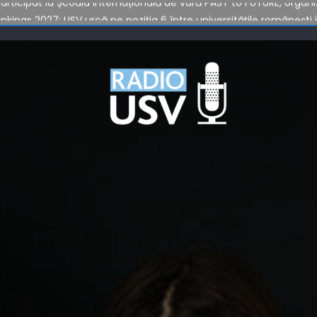
nkings 2027: USV urcă pe poziția 6 între universitățile românești
i generații la Marșul Absolvenților USV 2026
026
ți inovatori, reuniți la USV Alumni Entrepreneur Conference
 participat la Școala internațională de vară PAST to FUTURE, organ