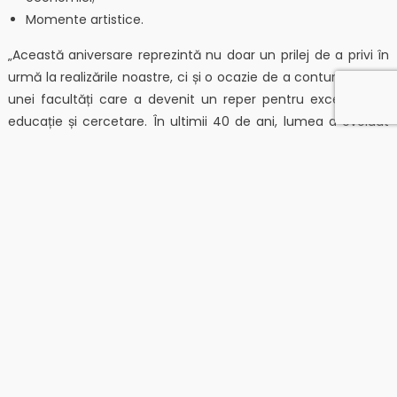
Momente artistice.
„Această aniversare reprezintă nu doar un prilej de a privi în
urmă la realizările noastre, ci și o ocazie de a contura viitorul
unei facultăți care a devenit un reper pentru excelența în
educație și cercetare. În ultimii 40 de ani, lumea a evoluat
enorm, iar noi am evoluat odată cu ea. Am modernizat
laboratoarele, am adaptat planurile de învățământ la
cerințele pieței și am continuat să promovăm cercetarea de
vârf. Dar cel mai important lucru a rămas neschimbat:
pasiunea pentru inginerie și dorința noastră de a oferi o
educație de cea mai înaltă calitate”, a declarat prof. dr. ing. L.
Dan Milici, decanul facultății.
Facultatea de Inginerie Electrică și Știința Calculatoarelor a
Universității „Ștefan cel Mare” din Suceava formează
specialiști competitivi pe plan național și internațional,
dezvoltând proiecte inovatoare și colaborări cu mediul de