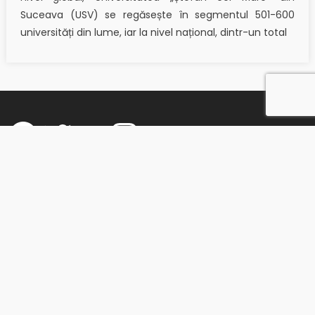
Suceava (USV) se regăsește în segmentul 501-600
universități din lume, iar la nivel național, dintr-un total
Facebook
Twitter
YouTube
Instagram
Universitatea „Ştefan cel Mare" Suceava, Corp F
Str. Universităţii 13, 720229 Suceava, România
Tel: +40 230 522 978, interior: 438
Fax: +40 230 520 080
GPS:
47° 38′ 29.03″ N | 26° 14′ 45.54″ E